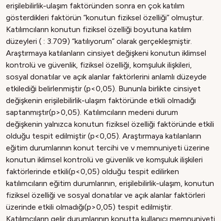
erişilebilirlik-ulaşım faktöründen sonra en çok katılım
gösterdikleri faktörün “konutun fiziksel özelliği” olmuştur.
Katılımcıların konutun fiziksel özelliği boyutuna katılım
düzeyleri ( : 3.709) “katılıyorum” olarak gerçekleşmiştir.
Araştırmaya katılanların cinsiyet değişkeni konutun iklimsel
kontrolü ve güvenlik, fiziksel özelliği, komşuluk ilişkileri,
sosyal donatılar ve açık alanlar faktörlerini anlamlı düzeyde
etkilediği belirlenmiştir (p<0,05). Bununla birlikte cinsiyet
değişkenin erişilebilirlik-ulaşım faktöründe etkili olmadığı
saptanmıştır(p>0,05). Katılımcıların medeni durum
değişkenin yalnızca konutun fiziksel özelliği faktöründe etkili
olduğu tespit edilmiştir (p<0,05). Araştırmaya katılanların
eğitim durumlarının konut tercihi ve v memnuniyeti üzerine
konutun iklimsel kontrolü ve güvenlik ve komşuluk ilişkileri
faktörlerinde etkili(p<0,05) olduğu tespit edilirken
katılımcıların eğitim durumlarının, erişilebilirlik-ulaşım, konutun
fiziksel özelliği ve sosyal donatılar ve açık alanlar faktörleri
üzerinde etkili olmadığı(p>0,05) tespit edilmiştir.
Katılımcıların gelir durumlarının konutta kullanıcı memnuniyeti