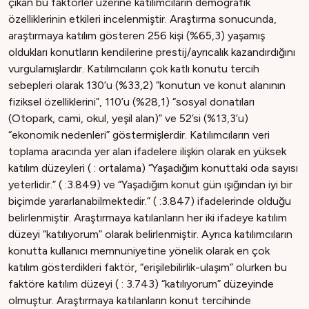
çıkan bu faktörler üzerine katılımcıların demografik
özelliklerinin etkileri incelenmiştir. Araştırma sonucunda,
araştırmaya katılım gösteren 256 kişi (%65,3) yaşamış
oldukları konutların kendilerine prestij/ayrıcalık kazandırdığını
vurgulamışlardır. Katılımcıların çok katlı konutu tercih
sebepleri olarak 130’u (%33,2) “konutun ve konut alanının
fiziksel özelliklerini”, 110’u (%28,1) “sosyal donatıları
(Otopark, cami, okul, yeşil alan)” ve 52’si (%13,3’u)
“ekonomik nedenleri” göstermişlerdir. Katılımcıların veri
toplama aracında yer alan ifadelere ilişkin olarak en yüksek
katılım düzeyleri ( : ortalama) “Yaşadığım konuttaki oda sayısı
yeterlidir.” ( :3.849) ve “Yaşadığım konut gün ışığından iyi bir
biçimde yararlanabilmektedir.” ( :3.847) ifadelerinde olduğu
belirlenmiştir. Araştırmaya katılanların her iki ifadeye katılım
düzeyi “katılıyorum” olarak belirlenmiştir. Ayrıca katılımcıların
konutta kullanıcı memnuniyetine yönelik olarak en çok
katılım gösterdikleri faktör, “erişilebilirlik-ulaşım” olurken bu
faktöre katılım düzeyi ( : 3.743) “katılıyorum” düzeyinde
olmuştur. Araştırmaya katılanların konut tercihinde