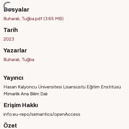
iyor...
Dosyalar
Buharalı, Tuğba.pdf
(3.65 MB)
Tarih
2023
Yazarlar
Buharalı, Tuğba
Yayıncı
Hasan Kalyoncu Üniversitesi Lisansüstü Eğitim Enstitüsü
Mimarlık Ana Bilim Dalı
Erişim Hakkı
info:eu-repo/semantics/openAccess
Özet