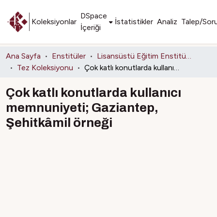
DSpace
Koleksiyonlar
İstatistikler
Analiz
Talep/Sor
İçeriği
Ana Sayfa
Enstitüler
Lisansüstü Eğitim Enstitüsü
Tez Koleksiyonu
Çok katlı konutlarda kullanıcı memnuniyeti; Gaziantep, Şehitkâmil örneği
Çok katlı konutlarda kullanıcı
memnuniyeti; Gaziantep,
Şehitkâmil örneği